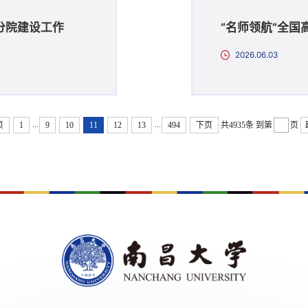
分院建设工作
“名师领航”全
2026.06.03
...
...
页
1
9
10
11
12
13
494
下页
共4935条
到第
页