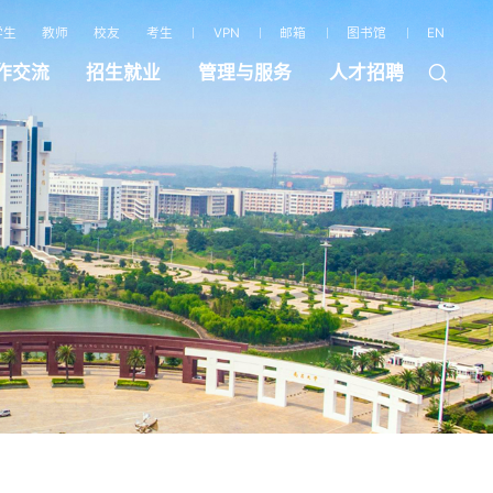
学生
教师
校友
考生
VPN
邮箱
图书馆
EN
作交流
招生就业
管理与服务
人才招聘