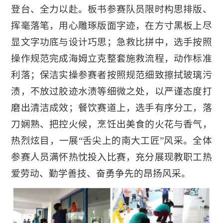
登台、全力以赴。板书参赛队员限时构思排版、
挥毫落笔，用心雕琢版面字迹，在方寸黑板上尽
显文字功底与设计巧思；急救比拼中，选手按照
操作规范完成海姆立克整套施救流程，动作标准
利落；保洁实操参赛者按照规范细致擦拭玻璃污
渍，不放过胶迹水渍等细微之处，以严谨态度打
磨出清洁成效；餐饮赛道上，选手有序分工，落
刀娴熟、把控火候，烹饪出美食的火花与香气，
热烈炫目，一展“舌尖上的南大工匠”风采。全体
参赛人员满怀热忱投入比赛，充分展现教职工热
爱劳动、勤学善技、奋勇争先的昂扬风采。