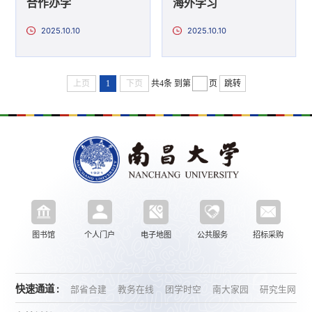
合作办学
海外学习
2025.10.10
2025.10.10
上页
1
下页
共4条
到第
页
跳转
图书馆
个人门户
电子地图
公共服务
招标采购
快速通道 :
部省合建
教务在线
团学时空
南大家园
研究生网