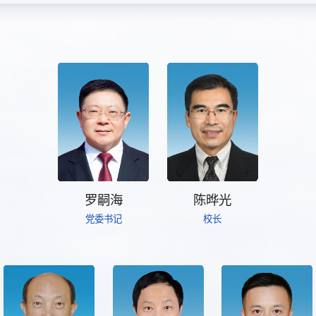
罗嗣海
陈晔光
党委书记
校长