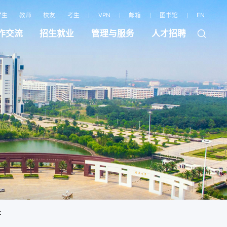
学生
教师
校友
考生
VPN
邮箱
图书馆
EN
作交流
招生就业
管理与服务
人才招聘
开