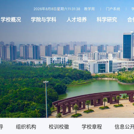
2026年8月8日星期六11:31:39
教学周
门户系统
学校概况
学院与学科
人才培养
科学研究
合
首页
学校概况
现任领导
/
/
导
组织机构
校训校徽
学校章程
信息公