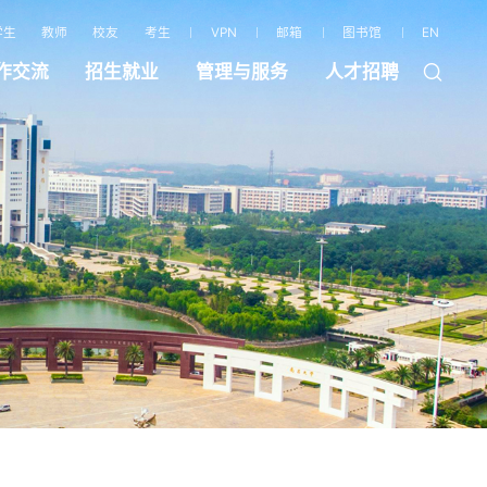
学生
教师
校友
考生
VPN
邮箱
图书馆
EN
作交流
招生就业
管理与服务
人才招聘