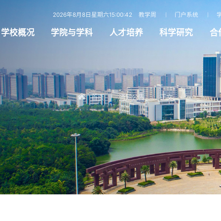
2026年8月8日星期六15:00:43
教学周
门户系统
学校概况
学院与学科
人才培养
科学研究
合
首页
通知公告
正文
/
/