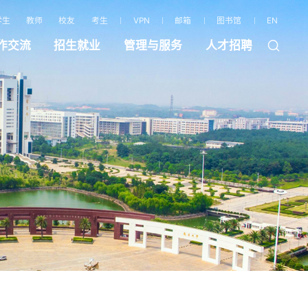
学生
教师
校友
考生
VPN
邮箱
图书馆
EN
作交流
招生就业
管理与服务
人才招聘