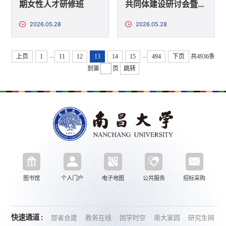
期女性人才研修班
共同体建设研讨会暨第
八十三期学工沙龙
2026.05.28
2026.05.28
...
...
上页
1
11
12
13
14
15
494
下页
共4936条
到第
页
跳转
图书馆
个人门户
电子地图
公共服务
招标采购
快速通道 :
部省合建
教务在线
团学时空
南大家园
研究生网