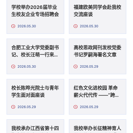
学校举办2026届毕业
福建欧美同学会赴我校
生校友企业专场招聘会
交流座谈
2026.05.30
2026.05.30
合肥工业大学党委副书
高校思政网刊发校党委
记、校长汪萌一行来校
书记罗嗣海署名文章
调研
2026.05.30
2026.05.29
校长陈晔光院士与青年
红色文化进校园 革命
学生面对面座谈
薪火代代传 ——“跨越
时空的井冈山精神”主
2026.05.29
2026.05.29
题宣讲走进南昌大学
我校承办江西省第十四
我校举办长征精神育人