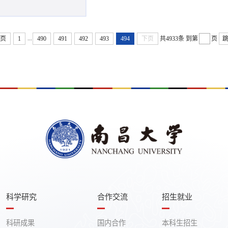
...
上页
1
490
491
492
493
494
下页
共4933条
到第
页
科学研究
合作交流
招生就业
科研成果
国内合作
本科生招生