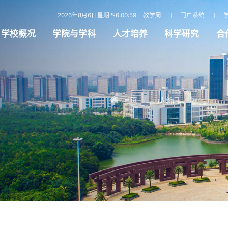
2026年8月6日星期四6:00:59
教学周
门户系统
学校概况
学院与学科
人才培养
科学研究
合
首页
南大新闻
/