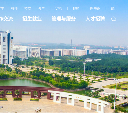
学生
教师
校友
考生
VPN
邮箱
图书馆
EN
作交流
招生就业
管理与服务
人才招聘