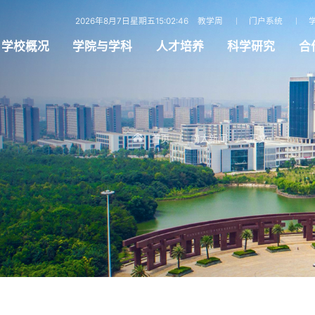
2026年8月7日星期五15:02:47
教学周
门户系统
学校概况
学院与学科
人才培养
科学研究
合
首页
南大新闻
正文
/
/