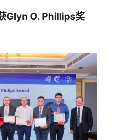
n O. Phillips奖