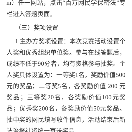
m
）任一网站，点击“百万网民学保密法”专
栏进入答题页面。
（三）奖项设置
1
.
主办方奖项设置：
本次竞赛活动设置个
人奖和优秀组织单位奖。参与在线答题后，
成绩不低于
90
分者，均有资格参与抽奖。个
人奖具体设置为：一等奖
1
名，奖励价值
500
元的奖品；二等奖
5
名，各奖励价值
200
元
奖品；三等奖
20
名，各奖励价值
100
元奖
品；优秀奖
200
名，各奖励价值
50
元奖品。
抽中奖的网民填写收件信息，活动结束后新
法治报社将统一寄送奖品。