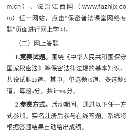
m.cn
www.fazhijx.co
）、法治江西网（
m
）
任一网站，点击
“保密普法课堂网络专
题”页面进行网上学习。
（二）网上答题
1
.竞赛试题。
围绕《中华人民共和国保守
国家秘密法》等
保密法律法规的基本知识，
共设试题
道。其中，单选题
道、多选题
20
15
5
道，每题
分，共计
分。
5
100
2
.参赛方式。
活动期间，通过以下任一方
式参加，实名注
册后参与在线答题，系统将
根据答题结果自动给出成绩。