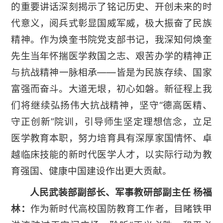
的重要讲话深刻揭示了铭记历史、开创未来的时
代意义，阅兵式彰显国威军威，极大振奋了民族
精神。作为焕奎书院党支部书记，我深知何焕奎
先生当年怀揣医学救国之志、艰苦办学的精神正
与抗战精神一脉相承——皆是为民族存续、国家
富强而奋斗。大道无垠，初心如磐。新征程上我
们将继续弘扬伟大抗战精神，坚守“德高医精、
守正创新”院训，引导师生坚定理想信念，立足
医学教育本职，努力培育具有深厚家国情怀、卓
越临床技能的新时代医学人才，以实际行动为教
育强国、健康中国建设作出更大贡献。
人民武装部副部长、军事教研部副主任 杨福
林：
作为新时代高校国防教育工作者，目睹铁甲