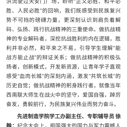
洪流驶过天安门广场，聆听“正义必胜、和平必
胜、人民必胜”的回响，我们既感受到民族复兴
势不可挡的磅礴力量，更深刻认识到肩负着解
码、弘扬、践行抗战精神的三重使命。做抗战精
神的专业解码者，深挖抗战胜利的内在逻辑，胜
利并非必然，和平来之不易，引导学生理解“能
战方能止战”的辩证关系；做抗战精神的积极弘
扬者，创新模式，开发新资源，让青年学子直观
感受“血肉长城”的深刻内涵，激发“共筑长城”的
历史自觉；做抗战精神的躬身践行者，就像当年
西南联大师生在战火中的坚守，爱国自强，踔厉
奋发，勇毅前行，为民族复兴伟业而努力奋斗。
先进制造学院学工办副主任、专职辅导员 徐
翰：
纪念大会上，祖国强大的国力与军力震撼人