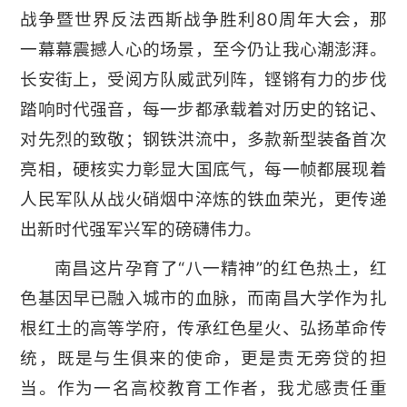
战争暨世界反法西斯战争胜利80周年大会，那
一幕幕震撼人心的场景，至今仍让我心潮澎湃。
长安街上，受阅方队威武列阵，铿锵有力的步伐
踏响时代强音，每一步都承载着对历史的铭记、
对先烈的致敬；钢铁洪流中，多款新型装备首次
亮相，硬核实力彰显大国底气，每一帧都展现着
人民军队从战火硝烟中淬炼的铁血荣光，更传递
出新时代强军兴军的磅礴伟力。
南昌这片孕育了“八一精神”的红色热土，红
色基因早已融入城市的血脉，而南昌大学作为扎
根红土的高等学府，传承红色星火、弘扬革命传
统，既是与生俱来的使命，更是责无旁贷的担
当。作为一名高校教育工作者，我尤感责任重