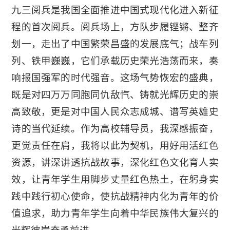
九三阅兵是我国全面推进中国式现代化进入新征
程的首次阅兵。阅兵场上，方队步履铿锵、整齐
划一，走出了中国繁荣昌盛的发展底气；战车列
列、铁甲巍巍，它们承载历史荣光浩荡而来，奏
响报国强军的时代强音。这场气势恢宏的盛典，
既是对四万万同胞同仇敌忾、铸就光辉历史的崇
高致敬，更是对中国人民众志成城、谱写英雄史
诗的当代延续。作为高校辅导员，我深感振奋，
更觉责任在肩，我将以此为契机，用好用活红色
资源，讲深讲透抗战故事，深化红色文化育人实
效，让青年学生用脚步丈量红色热土，在躬身实
践中践行初心使命，使抗战精神内化为青年的价
值追求，助力青年学生向着中华民族伟大复兴的