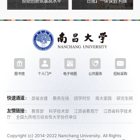
原始创新筑基高水平
日报】一体谋划 构建
科技自立自强
育人“三个协同”——
访中国科学院院士、
南昌大学校长陈晔光
代表
图书馆
个人门户
电子地图
公共服务
招标采购
快速通道 :
部省合建
教务在线
团学时空
南大家园
研究生网
友情链接 :
教育部
科学技术部
江西省教育厅
江西省科学技术
厅
全国九所地方综合性大学协作单位
Copyright (c) 2014-2022 Nanchang University. All Rights