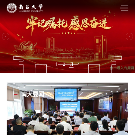
4
1
2
3
南大要闻