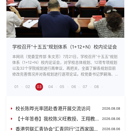
学校召开“十五五”规划体系（1+12+N）校内论证会
跳出新高度！李晨洋破纪录夺冠
喜报！江风益院士团队项目荣获国家自然科学奖一等奖
喜报！江风益院士团队项目荣获国家自然科学奖一等奖
【十年答卷】我校在“第六届全国高校教师教学创新大赛”取得佳绩并荣膺全国高校优秀组织奖
学校召开2025年度省管高校综合考核总结暨2026年工作布置会
【十年答卷】附属眼科医院余学清入选“中国好医生、中国好护士”
学校召开江风益院士团队荣获2025年度国家自然科学奖专题座谈会
学校召开江风益院士团队荣获2025年度国家自然科学奖专题座谈会
【十年答卷】《Science》刊发我校高分子及能源化学团队在空气环境大面积钙钛矿光伏制备领域重要研究成果
国家科学技术奖励大会、两院院士大会、中国科协第十一次全
本网讯（党委宣传部 朱文芳）7月24日，学校召开江风益院士
编者按：2016年2月3日，习近平总书记考察江西并对南昌大学
本网讯（党委宣传部 朱文芳）7月21日，学校召开“十五五”规划
7月19日，在第24届全国大学生田径锦标赛男子丁组撑竿跳高决
编者按：2016年2月3日，习近平总书记考察江西并对南昌大学
本网讯（党委宣传部 涂金凤）7月10日，学校召开2025年度省
编者按：2016年2月3日，习近平总书记考察江西并对南昌大学
国家科学技术奖励大会、两院院士大会、中国科协第十一次全
本网讯（党委宣传部 朱文芳）7月24日，学校召开江风益院士
国代表大会8日上午在京召开。南昌大学江风益院士团队完成的
团队荣获2025年度国家自然科学奖专题座谈会，深入学习贯彻
作出重要工作要求，为全面回顾十年奋进历程、系统展示改革
体系（1+12+N）校内论证会，对学校总体规划、12项专项规划
赛中，代表南昌大学出征的全国纪录保持者李晨洋展现强劲实
作出重要工作要求，为全面回顾十年奋进历程、系统展示改革
管高校综合考核总结暨2026年工作布置会。校党委书记罗嗣
作出重要工作要求，为全面回顾十年奋进历程、系统展示改革
国代表大会8日上午在京召开。南昌大学江风益院士团队完成的
团队荣获2025年度国家自然科学奖专题座谈会，深入学习贯彻
“V缺陷三维PN结及应用”项目荣获国家自然科学奖一等奖。
习近平总书记关于科技创新的重要论述，落实省委、省政府国
发展成就，学校专门开设【牢记嘱托 感恩奋进】专题网
以及32个学院规划进行再审议、再把关，全面了解各规划目前
力，以5.7米的优异成绩夺得冠军，并刷新赛会纪录。
发展成就，学校专门开设【牢记嘱托 感恩奋进】专题网
海，校党委常委谈振兴出席会议。校党委常委刘建光主持会
发展成就，学校专门开设【牢记嘱托 感恩奋进】专题网
“V缺陷三维PN结及应用”项目荣获国家自然科学奖一等奖。
习近平总书记关于科技创新的重要论述，落实省委、省政府国
家科技奖获奖代表座谈会部署，交流科技创新经验，凝聚全校
（https://news.ncu.edu.cn/zt/sndj/）及【十年答卷】专栏，
修改完善情况并对各规划进行逐项论证。校党委书记罗嗣海、
（https://news.ncu.edu.cn/zt/sndj/）及【十年答卷】专栏，
议，并传达2026年度全省综合考核工作业务培训会议精神。发
（https://news.ncu.edu.cn/zt/sndj/）及【十年答卷】专栏，
家科技奖获奖代表座谈会部署，交流科技创新经验，凝聚全校
科研工作者攻坚突破、勇攀科技高峰的奋进力量，推进学校高
通过视频、图文等形式集中刊发学校典型人物、获奖评优、经
校长陈晔光等全体在家校领导出席会议，副校长聂少平主持会
通过视频、图文等形式集中刊发学校典型人物、获奖评优、经
展规划与学科建设处，党委组织部，党委办公室、校长办公室
通过视频、图文等形式集中刊发学校典型人物、获奖评优、经
科研工作者攻坚突破、勇攀科技高峰的奋进力量，推进学校高
01
01
01
02
02
02
03
03
03
04
04
04
05
05
05
06
06
06
07
07
07
08
08
08
质量发展。中国科学院院士江风益，中国工程院院士周创兵，
验成效等新闻报道，不断凝聚全校上下砥砺前行的强大力量。
议。会上，发展规划与学科建设处负责人汇报学校总体规划，
验成效等新闻报道，不断凝聚全校上下砥砺前行的强大力量。
负责人先后就2025年度省管高校综合考核工作整体开展情况及
验成效等新闻报道，不断凝聚全校上下砥砺前行的强大力量。
质量发展。中国科学院院士江风益，中国工程院院士周创兵，
01
01
01
01
01
01
01
02
02
02
02
02
02
02
03
03
03
03
03
03
03
04
04
04
04
04
04
04
05
05
05
05
05
05
05
06
06
06
06
06
06
06
07
07
07
07
07
07
07
08
08
08
08
08
08
08
校党委书记罗嗣海、校长陈晔光院士等在家校领导出席会议。
本网讯（教务处、教师教学发展中心）7月23日，由教育部高等
各相关部门负责人汇报专项规划，各学院负责人汇报学院规
本网讯（化学化工学院）近期，南昌大学化学化工学院/高分子
“三张答卷”指标变化情况作专题汇报。各责任单位负责人作交流
本网讯（附属眼科医院）近日，中央精神文明建设办公室、国
校党委书记罗嗣海、校长陈晔光院士等在家校领导出席会议。
江风益院士作主旨分享，简要介绍了此次获2025年度国家自然
教育司指导、中国高等教育学会主办的第六届全国高校教师教
划。校领导重点围绕“定位准确性”...
及能源化学研究院陈义旺教授、...
发言。罗嗣海强调，综合考核是推动高等教育高质量内涵式发
家卫生健康委公布2025年第四批“...
江风益院士作主旨分享，简要介绍了此次获2025年度国家自然
科学奖一等奖的科研成果，...
学创新大赛总决赛在南京大学、...
展的迫切需要，...
科学奖一等奖的科研成果，...
校长陈晔光率团赴香港开展交流访问
2026.08.08
【十年答卷】我校陈义旺教授、王翔教授当选英国皇家化学会会士
2026.08.06
香港劳联汇青协会“汇青同行”江西家国文化交流考察团来校考察交流
2026.08.06