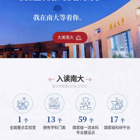
我在南大等着你。
大美南大
入读南大
ENTERING NCU
1
13
59
17
个
个
个
个
全国重点实验室
拥有学科门类
国家级一流本科
国家级科研平台
专业建设点