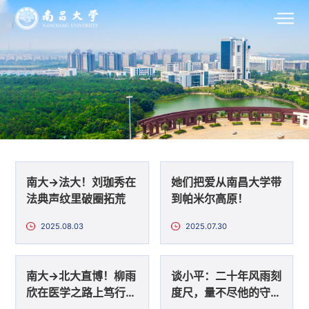
南大→法大！刘珈秀在
她们把爱从南昌大学带
法典声纹里破圈拓荒
到帕米尔高原！
2025.08.03
2025.07.30
南大→北大直博！柳雨
谈小平：二十年风雨刻
欣在医学之路上笃行不
度尺，量不尽他的守护