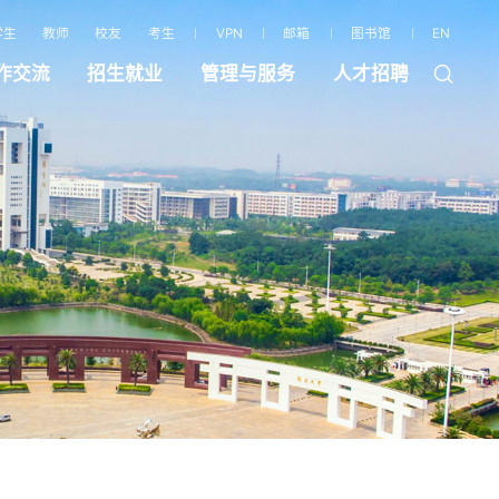
学生
教师
校友
考生
VPN
邮箱
图书馆
EN
作交流
招生就业
管理与服务
人才招聘