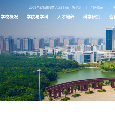
2026年8月8日星期六2:53:07
教学周
门户系统
学校概况
学院与学科
人才培养
科学研究
合
首页
南大人物
/