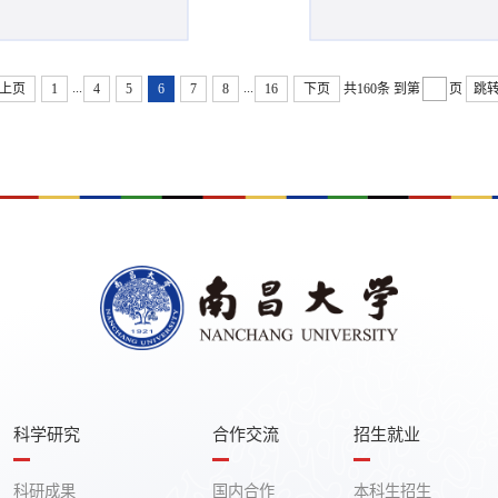
...
...
上页
1
4
5
6
7
8
16
下页
共160条
到第
页
跳
科学研究
合作交流
招生就业
科研成果
国内合作
本科生招生