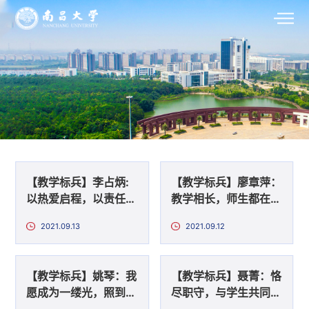
【教学标兵】李占炳:
【教学标兵】廖章萍：
以热爱启程，以责任续
教学相长，师生都在路
航
上
2021.09.13
2021.09.12
【教学标兵】姚琴：我
【教学标兵】聂菁：恪
愿成为一缕光，照到学
尽职守，与学生共同成