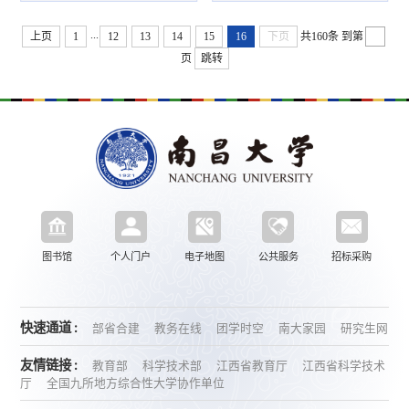
...
上页
1
12
13
14
15
16
下页
共160条
到第
页
跳转
图书馆
个人门户
电子地图
公共服务
招标采购
快速通道 :
部省合建
教务在线
团学时空
南大家园
研究生网
友情链接 :
教育部
科学技术部
江西省教育厅
江西省科学技术
厅
全国九所地方综合性大学协作单位