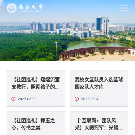
【社团巡礼】熠熠流萤
我校女篮队员入选篮球
支教行，照彻孩子的求
国家队人才库
学路
2022.03.19
2022.03.17
【社团巡礼】捧玉之
【“互联网+”团队风
心，传书之美
采】大赛冠军：光耀健