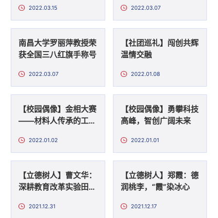
康，逐梦前行
2022.03.15
2022.03.07
南昌大学罗丽萍教授荣
【社团巡礼】闯创共辉
获全国三八红旗手称号
温情交融
2022.03.07
2022.01.08
【校园偶像】金相大赛
【校园偶像】勇攀科技
——材料人传承的工匠
高峰，智创广阔未来
精神
2022.01.02
2022.01.01
【立德树人】曹文华：
【立德树人】郑霞：德
深耕教育改革实验田的
润桃李，“霞”染冰心
践行者
2021.12.31
2021.12.17