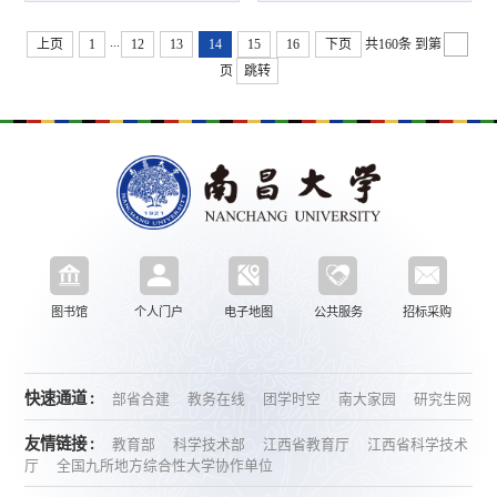
...
上页
1
12
13
14
15
16
下页
共160条
到第
页
跳转
图书馆
个人门户
电子地图
公共服务
招标采购
快速通道 :
部省合建
教务在线
团学时空
南大家园
研究生网
友情链接 :
教育部
科学技术部
江西省教育厅
江西省科学技术
厅
全国九所地方综合性大学协作单位