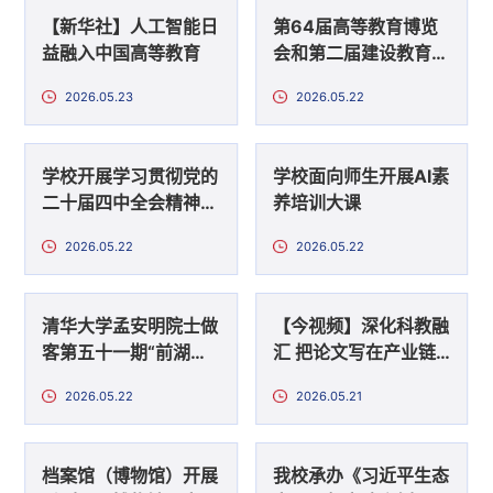
【新华社】人工智能日
第64届高等教育博览
益融入中国高等教育
会和第二届建设教育强
国·高等教育改革发展
2026.05.23
2026.05.22
论坛在昌举办
学校开展学习贯彻党的
学校面向师生开展AI素
二十届四中全会精神集
养培训大课
中教育培训
2026.05.22
2026.05.22
清华大学孟安明院士做
【今视频】深化科教融
客第五十一期“前湖讲
汇 把论文写在产业链
堂”
上
2026.05.22
2026.05.21
档案馆（博物馆）开展
我校承办《习近平生态