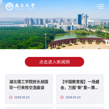
点击进入新闻网
湖北理工学院校长胡国
【中国教育报】一场盛
珍一行来校交流座谈
会，万般“新”意—第
64届高等教育博览会
2026.05.23
2026.05.23
开幕首日扫描