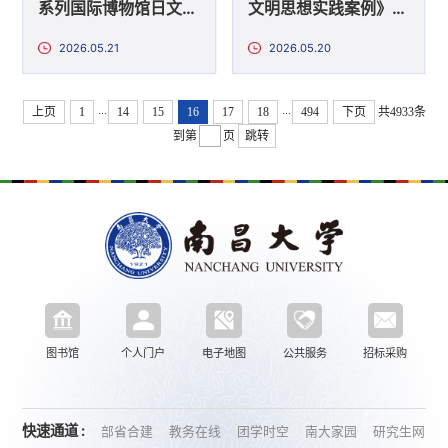
系列国际博物馆日文化
文明思想实践案例》宣
育人活动
讲系列活动
2026.05.21
2026.05.20
...
...
上页
1
14
15
16
17
18
494
下页
共4933条
到第
页
跳转
图书馆
个人门户
电子地图
公共服务
招标采购
快速通道 :
部省合建
教务在线
团学时空
南大家园
研究生网