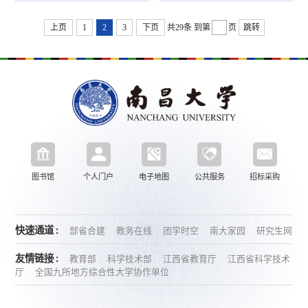
宝大赛拉开帷幕！
上页
1
2
3
下页
共29条
到第
页
跳转
图书馆
个人门户
电子地图
公共服务
招标采购
快速通道 :
部省合建
教务在线
团学时空
南大家园
研究生网
友情链接 :
教育部
科学技术部
江西省教育厅
江西省科学技术
厅
全国九所地方综合性大学协作单位