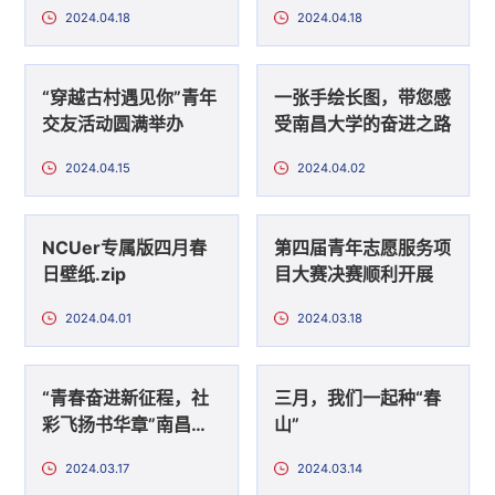
暨特别主题团日活动顺
2024.04.18
2024.04.18
利举行
“穿越古村遇见你”青年
一张手绘长图，带您感
交友活动圆满举办
受南昌大学的奋进之路
2024.04.15
2024.04.02
NCUer专属版四月春
第四届青年志愿服务项
日壁纸.zip
目大赛决赛顺利开展
2024.04.01
2024.03.18
“青春奋进新征程，社
三月，我们一起种“春
彩飞扬书华章”南昌大
山”
学第十九届社团文化艺
2024.03.17
2024.03.14
术节暨第十二届越野寻