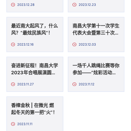
们“味”爱而来
2023.12.28
2023.12.23
最近南大起风了，什么
南昌大学第十一次学生
风？“最炫民族风”！
代表大会暨第三十次研
究生代表大会胜利召
2023.12.16
2023.12.03
开！
奋进新征程！南昌大学
一场千人跳绳比赛等你
2023年合唱展演圆满
参加——“炫彩活动绳”
落幕！
活动
2023.11.27
2023.11.12
香樟金秋 | 在微光 燃
起冬天的第一把“火”！
2023.11.11