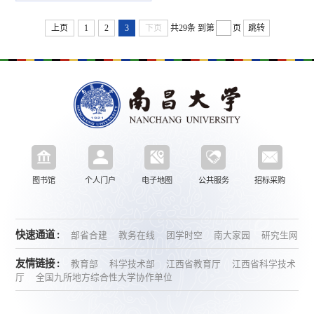
上页
1
2
3
下页
共29条
到第
页
跳转
图书馆
个人门户
电子地图
公共服务
招标采购
快速通道 :
部省合建
教务在线
团学时空
南大家园
研究生网
友情链接 :
教育部
科学技术部
江西省教育厅
江西省科学技术
厅
全国九所地方综合性大学协作单位