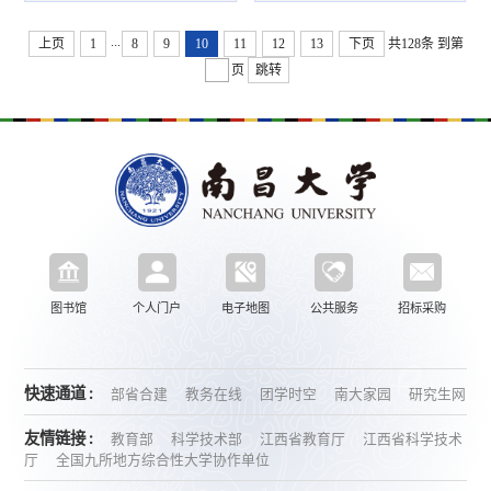
...
上页
1
8
9
10
11
12
13
下页
共128条
到第
页
跳转
图书馆
个人门户
电子地图
公共服务
招标采购
快速通道 :
部省合建
教务在线
团学时空
南大家园
研究生网
友情链接 :
教育部
科学技术部
江西省教育厅
江西省科学技术
厅
全国九所地方综合性大学协作单位