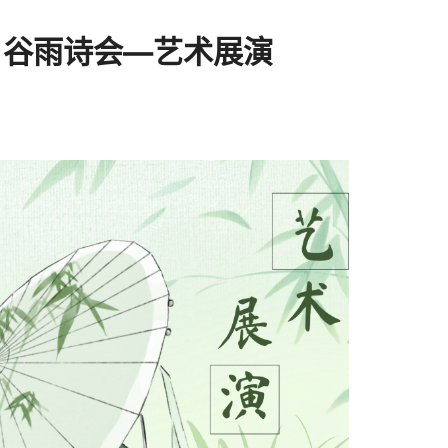
 谷雨诗会—艺术展演