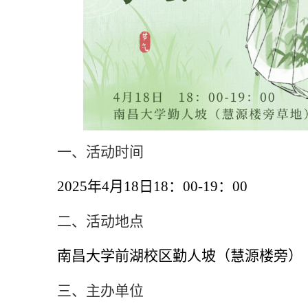
一、活动时间
2025
年
4
月
18
日
18
：
00-
1
9
：
00
二、活动地点
南昌大学前湖校区勤人坡（慧源楼旁）
三、主办单位