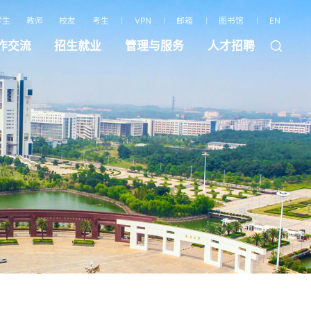
学生
教师
校友
考生
VPN
邮箱
图书馆
EN
作交流
招生就业
管理与服务
人才招聘