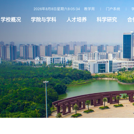
2026年8月8日星期六8:05:35
教学周
门户系统
学校概况
学院与学科
人才培养
科学研究
合
首页
南大看点
文体活动
正文
/
/
/