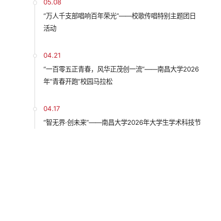
05.08
“万人千支部唱响百年荣光”——校歌传唱特别主题团日
活动
04.21
“一百零五正青春，风华正茂创一流”——南昌大学2026
年“青春开跑”校园马拉松
04.17
“智无界·创未来”——南昌大学2026年大学生学术科技节