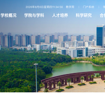
2026年8月6日星期四11:34:57
教学周
门户系统
学校概况
学院与学科
人才培养
科学研究
合
首页
学术活动
学术论坛
正文
/
/
/