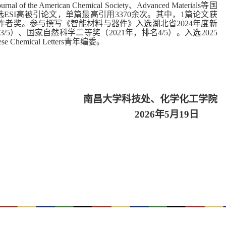
e American Chemical Society、Advanced Materials等国
入选ESI高被引论文，单篇最高引用3370余次。其中，1篇论文获
下载量作者奖。参与撰写《智能材料与器件》入选湖北省2024年度新
5）、国家自然科学二等奖（2021年，排名4/5）
。
入选2025
mical Letters青年编委。
南昌大学
科技处、化学化工学院
202
6
年
5
月
19
日