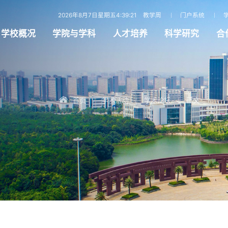
2026年8月7日星期五4:39:22
教学周
门户系统
学校概况
学院与学科
人才培养
科学研究
合
首页
学术活动
学术论坛
正文
/
/
/