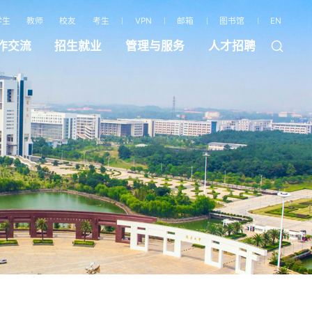
学生
教师
校友
考生
VPN
邮箱
图书馆
EN
作交流
招生就业
管理与服务
人才招聘