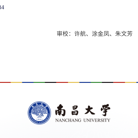
84
审校：许航、涂金凤、朱文芳