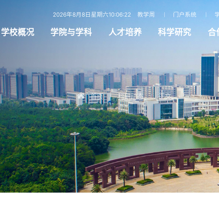
2026年8月8日星期六10:06:23
教学周
门户系统
学校概况
学院与学科
人才培养
科学研究
合
首页
科研动态
正文
/
/