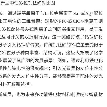
与新型中性X-位钙钛矿对比图
位，通过端基氧原子与B-位金属离子Na+或Ag+配位
搭建出正电性的三维骨架；球形的PF6-或ClO4-阴离子则
性X-位配体与A-位阴离子之间的弱相互作用，易于发
性及可开关的双折射行为。这一突破打破了钙钛矿材
分子引入钙钛矿骨架。传统钙钛矿的X-位主要受限于
性X-位分子种类丰富、结构可调，这极大拓展了化学
步展望了其广阔的发展前景：例如，通过利用铁电化
手性与铁电性的深度耦合；引入光致异构X-位中性分
体系的发光X-位中性分子，能够获得基于配体的发光
材料开辟新途径。
新成员，也为未来多功能铁电材料和刺激响应智能材