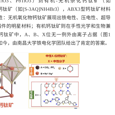
O3、PbTiO3）到有机-无机杂化钙钛矿（如
钛矿（如[S-3AQ]NH4Br3），ABX3型钙钛矿材料
性：无机氧化物钙钛矿展现出铁电性、压电性、超导
器件的明星材料；有机钙钛矿则在手性光学和生物兼
钙钛矿中，A、B、X位无一例外由离子占据（图1
如今，由南昌大学铁电化学团队给出了肯定的答案。