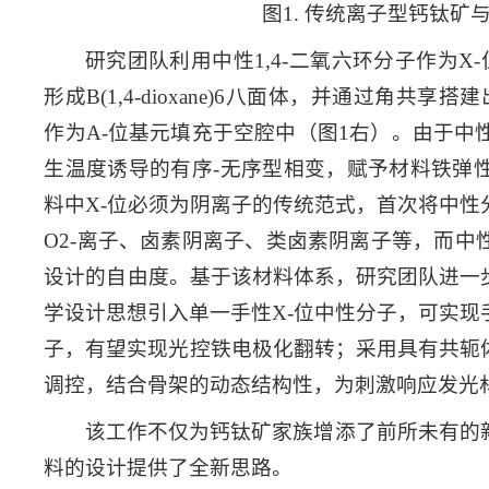
图1. 传统离子型钙钛矿
研究团队利用中性1,4-二氧六环分子作为X-
形成B(1,4-dioxane)6八面体，并通过角共享
作为A-位基元填充于空腔中（图1右）。由于中
生温度诱导的有序-无序型相变，赋予材料铁弹
料中X-位必须为阴离子的传统范式，首次将中性
O2-离子、卤素阴离子、类卤素阴离子等，而中
设计的自由度。基于该材料体系，研究团队进一
学设计思想引入单一手性X-位中性分子，可实现
子，有望实现光控铁电极化翻转；采用具有共轭
调控，结合骨架的动态结构性，为刺激响应发光
该工作不仅为钙钛矿家族增添了前所未有的
料的设计提供了全新思路。