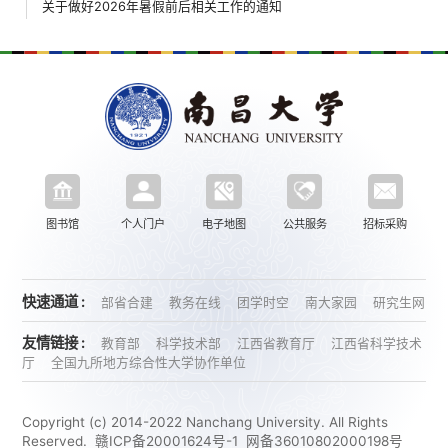
关于做好2026年暑假前后相关工作的通知
图书馆
个人门户
电子地图
公共服务
招标采购
快速通道 :
部省合建
教务在线
团学时空
南大家园
研究生网
友情链接 :
教育部
科学技术部
江西省教育厅
江西省科学技术
厅
全国九所地方综合性大学协作单位
Copyright (c) 2014-2022 Nanchang University. All Rights
Reserved.
赣ICP备20001624号-1
网备36010802000198号