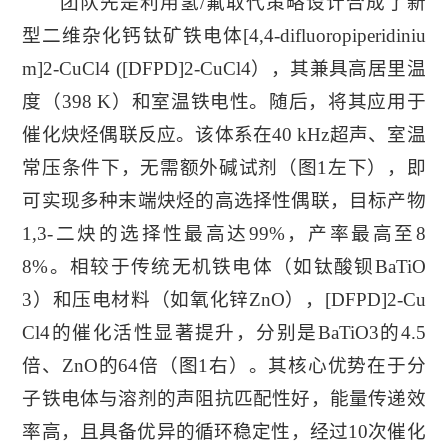
团队先是利用氢/氟取代策略设计合成了新
型二维杂化钙钛矿铁电体[4,4-difluoropiperidiniu
m]2-CuCl4 ([DFPD]2-CuCl4），其兼具高居里温
度（398 K）和室温铁电性。随后，将其应用于
催化炔烃偶联反应。该体系在40 kHz超声、室温
常压条件下，无需额外碱试剂（图1左下），即
可实现多种末端炔烃的高选择性偶联，目标产物
1,3-二炔的选择性最高达99%，产率最高至8
8%。相较于传统无机铁电体（如钛酸钡BaTiO
3）和压电材料（如氧化锌ZnO），[DFPD]2-Cu
Cl4的催化活性显著提升，分别是BaTiO3的4.5
倍、ZnO的64倍（图1右）。其核心优势在于分
子铁电体与溶剂的声阻抗匹配性好，能量传递效
率高，且具备优异的循环稳定性，经过10次催化