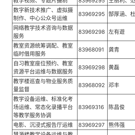
教学视频、专题片摄制
83969295
王丽利、
数字新技术推广、虚拟摄
83969295
郜厚涵、
制作、中心公众号运维
网络教学技术咨询与数据
83969298
左有遊
服务
教室资源统筹调配、教室
83968091
龚青
临时借用服务
自习教室座位预约、教室
83969298
黄磊
资源平台运维与数据服务
教学楼巡查与物业服务质
83968092
邓丰
量监督
教学设备运维、标准化考
场运维、常态化录播平台
83969316
陈昌俊
等教学服务协调
电影、沉浸式报告厅运维
83969297
熊伟强
慧源楼教学设备运维与教