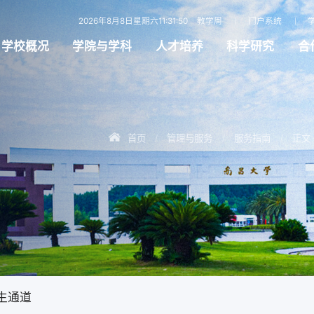
2026年8月8日星期六11:31:51
教学周
门户系统
学校概况
学院与学科
人才培养
科学研究
合
首页
管理与服务
服务指南
正文
/
/
/
生通道