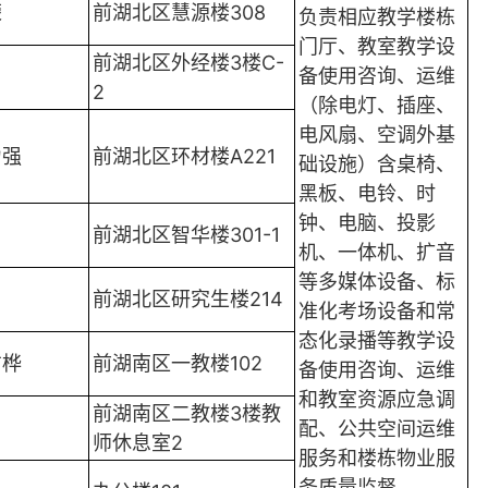
荣
前湖北区慧源楼308
负责相应教学楼栋
门厅、教室教学设
前湖北区外经楼3楼C-
备使用咨询、运维
2
（除电灯、插座、
电风扇、空调外基
力强
前湖北区环材楼A221
础设施）含桌椅、
黑板、电铃、时
钟、电脑、投影
前湖北区智华楼301-1
机、一体机、扩音
等多媒体设备、标
前湖北区研究生楼214
准化考场设备和常
态化录播等教学设
方桦
前湖南区一教楼102
备使用咨询、运维
和教室资源应急调
前湖南区二教楼3楼教
配、公共空间运维
师休息室2
服务和楼栋物业服
务质量监督。