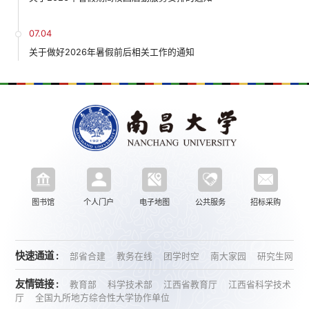
07.04
关于做好2026年暑假前后相关工作的通知
图书馆
个人门户
电子地图
公共服务
招标采购
快速通道 :
部省合建
教务在线
团学时空
南大家园
研究生网
友情链接 :
教育部
科学技术部
江西省教育厅
江西省科学技术
厅
全国九所地方综合性大学协作单位