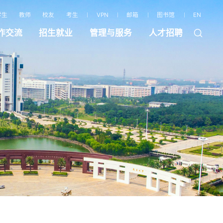
学生
教师
校友
考生
VPN
邮箱
图书馆
EN
作交流
招生就业
管理与服务
人才招聘