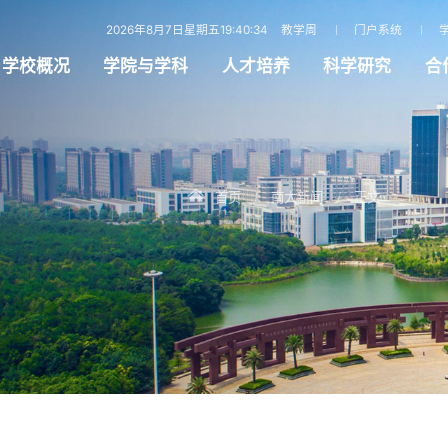
2026年8月7日星期五19:40:36
教学周
门户系统
学校概况
学院与学科
人才培养
科学研究
合
首页
南大新闻
正文
/
/