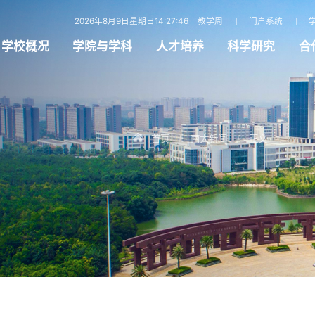
2026年8月9日星期日14:27:47
教学周
门户系统
学校概况
学院与学科
人才培养
科学研究
合
首页
南大新闻
正文
/
/